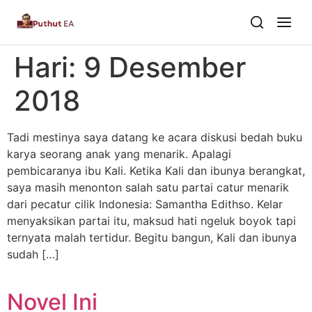
Hari:
9 Desember
Dari Dalam
2018
Dari Kawan
Tadi mestinya saya datang ke acara diskusi bedah buku
Buku
karya seorang anak yang menarik. Apalagi
pembicaranya ibu Kali. Ketika Kali dan ibunya berangkat,
Tentang
▾
saya masih menonton salah satu partai catur menarik
dari pecatur cilik Indonesia: Samantha Edithso. Kelar
Puthut EA
menyaksikan partai itu, maksud hati ngeluk boyok tapi
ternyata malah tertidur. Begitu bangun, Kali dan ibunya
Situsweb
sudah […]
Novel Ini