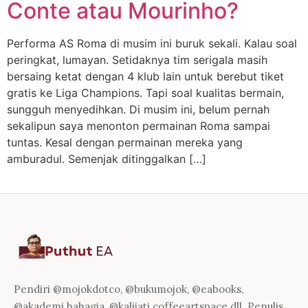
Conte atau Mourinho?‬
‪Performa AS Roma di musim ini buruk sekali. Kalau soal
peringkat, lumayan. Setidaknya tim serigala masih
bersaing ketat dengan 4 klub lain untuk berebut tiket
gratis ke Liga Champions.‬ ‪Tapi soal kualitas bermain,
sungguh menyedihkan. Di musi‬m ini, belum pernah
sekalipun saya menonton permainan Roma sampai
tuntas. Kesal dengan permainan mereka yang
amburadul. Semenjak ditinggalkan […]
Pendiri @mojokdotco, @bukumojok, @eabooks,
@akademi.bahagia, @kalijati.coffeeartspace dll. Penulis