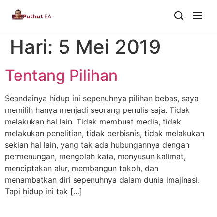
Hari:
5 Mei 2019
Dari Dalam
Tentang Pilihan
Dari Kawan
Seandainya hidup ini sepenuhnya pilihan bebas, saya
Buku
memilih hanya menjadi seorang penulis saja. Tidak
melakukan hal lain. Tidak membuat media, tidak
Tentang
▾
melakukan penelitian, tidak berbisnis, tidak melakukan
sekian hal lain, yang tak ada hubungannya dengan
Puthut EA
permenungan, mengolah kata, menyusun kalimat,
menciptakan alur, membangun tokoh, dan
Situsweb
menambatkan diri sepenuhnya dalam dunia imajinasi.
Tapi hidup ini tak […]