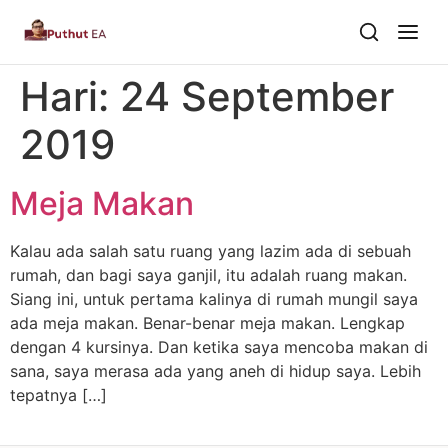
Hari:
24 September
Dari Dalam
2019
Dari Kawan
Meja Makan
Buku
Kalau ada salah satu ruang yang lazim ada di sebuah
Tentang
▾
rumah, dan bagi saya ganjil, itu adalah ruang makan.
Siang ini, untuk pertama kalinya di rumah mungil saya
Puthut EA
ada meja makan. Benar-benar meja makan. Lengkap
dengan 4 kursinya. Dan ketika saya mencoba makan di
Situsweb
sana, saya merasa ada yang aneh di hidup saya. Lebih
tepatnya […]