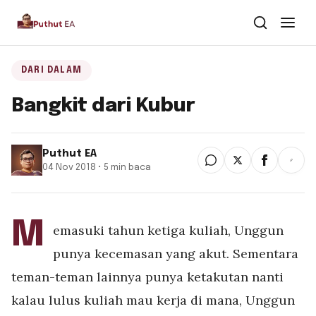
Dari Dalam
DARI DALAM
Bangkit dari Kubur
Dari Kawan
Buku
Puthut EA
04 Nov 2018 • 5 min baca
Tentang
▾
Puthut EA
M
emasuki tahun ketiga kuliah, Unggun
Situsweb
punya kecemasan yang akut. Sementara
teman-teman lainnya punya ketakutan nanti
kalau lulus kuliah mau kerja di mana, Unggun