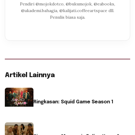
Pendiri @mojokdotco, @bukumojok, @eabooks,
@akademi.bahagia, @kalijati.coffeeartspace dll.
Penulis biasa saja.
Artikel Lainnya
Ringkasan: Squid Game Season 1