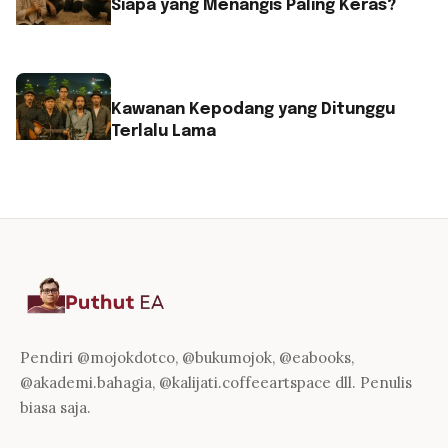
Siapa yang Menangis Paling Keras?
Kawanan Kepodang yang Ditunggu
Terlalu Lama
Pendiri @mojokdotco, @bukumojok, @eabooks,
@akademi.bahagia, @kalijati.coffeeartspace dll. Penulis
biasa saja.