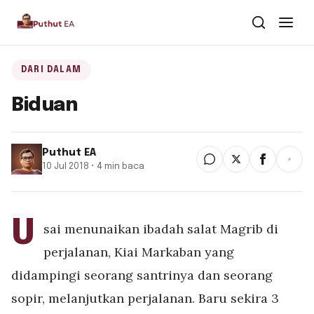
Dari Dalam
DARI DALAM
Biduan
Dari Kawan
Buku
Puthut EA
10 Jul 2018 • 4 min baca
Tentang
▾
Puthut EA
U
sai menunaikan ibadah salat Magrib di
Situsweb
perjalanan, Kiai Markaban yang
didampingi seorang santrinya dan seorang
sopir, melanjutkan perjalanan. Baru sekira 3