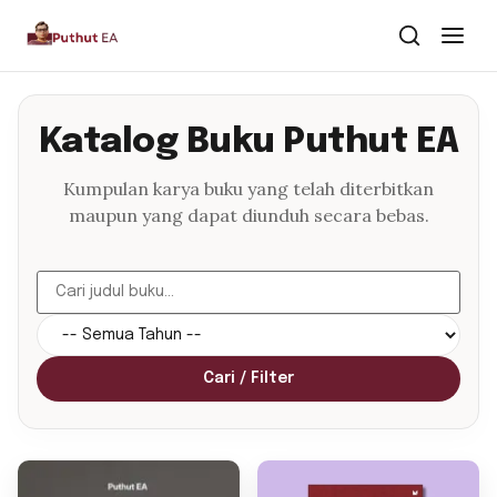
Dari Dalam
Katalog Buku Puthut EA
Dari Kawan
Kumpulan karya buku yang telah diterbitkan
maupun yang dapat diunduh secara bebas.
Buku
Tentang
▾
Puthut EA
Cari / Filter
Situsweb