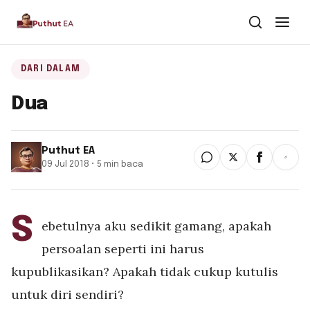
Dari Dalam
DARI DALAM
Dua
Dari Kawan
Buku
Puthut EA
09 Jul 2018 • 5 min baca
Tentang
▾
Puthut EA
S
ebetulnya aku sedikit gamang, apakah
Situsweb
persoalan seperti ini harus
kupublikasikan? Apakah tidak cukup kutulis
untuk diri sendiri?