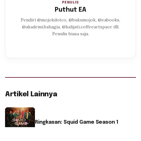
PENULIS
Puthut EA
Pendiri @mojokdotco, @bukumojok, @eabooks,
@akademi.bahagia, @kalijati.coffeeartspace dll.
Penulis biasa saja.
Artikel Lainnya
Ringkasan: Squid Game Season 1