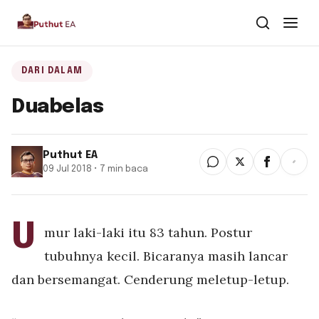
Dari Dalam
DARI DALAM
Duabelas
Dari Kawan
Buku
Puthut EA
09 Jul 2018 • 7 min baca
Tentang
▾
Puthut EA
U
mur laki-laki itu 83 tahun. Postur
Situsweb
tubuhnya kecil. Bicaranya masih lancar
dan bersemangat. Cenderung meletup-letup.