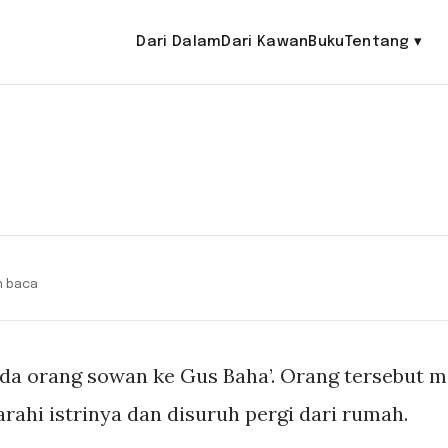
Dari Dalam
Dari Kawan
Buku
Tentang
▾
in baca
ada orang sowan ke Gus Baha’. Orang tersebut 
rahi istrinya dan disuruh pergi dari rumah.