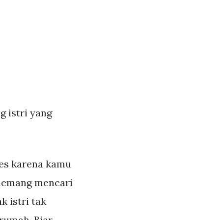
g istri yang
tes karena kamu
 memang mencari
 istri tak
rumah. Biar