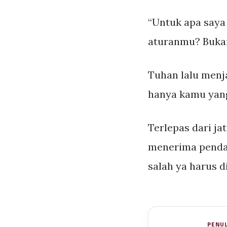
“Untuk apa say
aturanmu? Buka
Tuhan lalu menj
hanya kamu yang 
Terlepas dari ja
menerima pendapa
salah ya harus d
PENUL