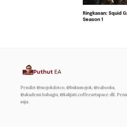
Ringkasan: Squid 
Season 1
Pendiri @mojokdotco, @bukumojok, @eabooks,
@akademi.bahagia, @kalijati.coffeeartspace dll. Penul
saja.