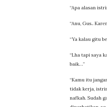
“Apa alasan ist
“Anu, Gus.. Karen
“Ya kalau gitu be
“Lha tapi saya k
baik…”
“Kamu itu jangan
tidak kerja, is
nafkah. Sudah ga
diperhatikan, ya