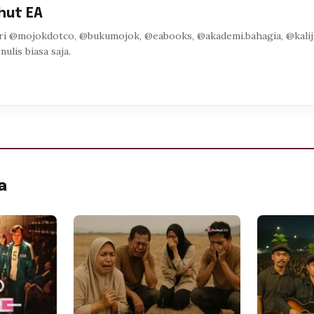
hut EA
ri @mojokdotco, @bukumojok, @eabooks, @akademi.bahagia, @kalija
enulis biasa saja.
a