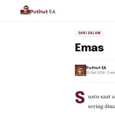
DARI DALAM
Emas
Puthut EA
23 Okt 2018 • 2 m
S
uatu saat 
sering dima