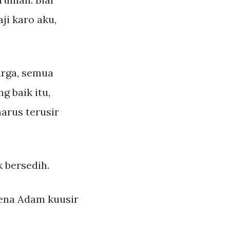
ji karo aku,
urga, semua
 baik itu,
arus terusir
 bersedih.
ena Adam kuusir