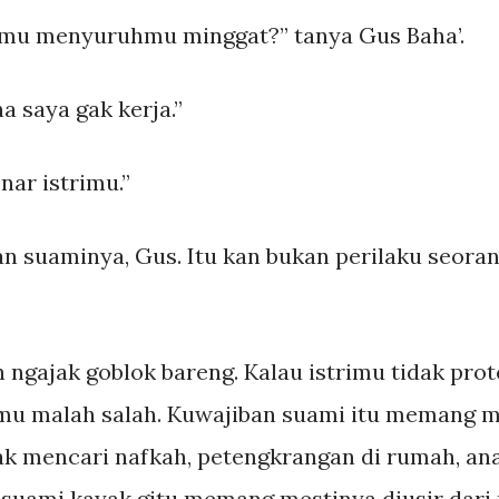
rimu menyuruhmu minggat?” tanya Gus Baha’.
a saya gak kerja.”
nar istrimu.”
an suaminya, Gus. Itu kan bukan perilaku seoran
 ngajak goblok bareng. Kalau istrimu tidak pro
trimu malah salah. Kuwajiban suami itu memang
k mencari nafkah, petengkrangan di rumah, anak
 suami kayak gitu memang mestinya diusir dari 