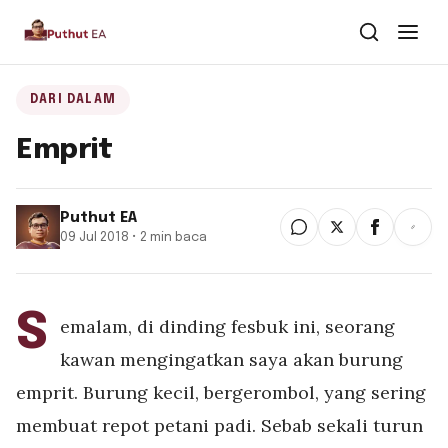
Dari Dalam
DARI DALAM
Emprit
Dari Kawan
Buku
Puthut EA
09 Jul 2018 • 2 min baca
Tentang
▾
Puthut EA
S
emalam, di dinding fesbuk ini, seorang
Situsweb
kawan mengingatkan saya akan burung
emprit. Burung kecil, bergerombol, yang sering
membuat repot petani padi. Sebab sekali turun