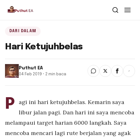
Dari Dalam
DARI DALAM
Hari Ketujuhbelas
Dari Kawan
Buku
Puthut EA
04 Feb 2019 • 2 min baca
Tentang
▾
Puthut EA
P
agi ini hari ketujuhbelas. Kemarin saya
Situsweb
libur jalan pagi. Dan hari ini saya mencoba
melampaui target harian 6000 langkah. Saya
mencoba mencari lagi rute berjalan yang agak