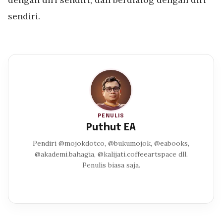
sendiri.
PENULIS
Puthut EA
Pendiri @mojokdotco, @bukumojok, @eabooks,
@akademi.bahagia, @kalijati.coffeeartspace dll.
Penulis biasa saja.