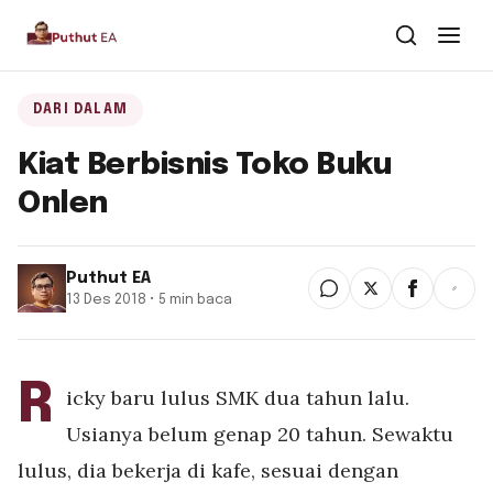
Dari Dalam
DARI DALAM
Kiat Berbisnis Toko Buku
Dari Kawan
Onlen
Buku
Puthut EA
Tentang
▾
13 Des 2018 • 5 min baca
Puthut EA
R
Situsweb
icky baru lulus SMK dua tahun lalu.
Usianya belum genap 20 tahun. Sewaktu
lulus, dia bekerja di kafe, sesuai dengan