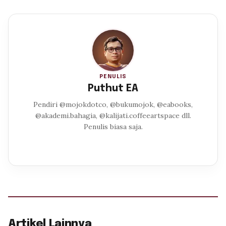
PENULIS
Puthut EA
Pendiri @mojokdotco, @bukumojok, @eabooks,
@akademi.bahagia, @kalijati.coffeeartspace dll.
Penulis biasa saja.
Artikel Lainnya