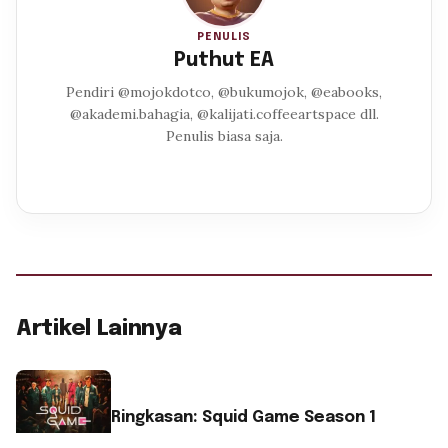
PENULIS
Puthut EA
Pendiri @mojokdotco, @bukumojok, @eabooks,
@akademi.bahagia, @kalijati.coffeeartspace dll.
Penulis biasa saja.
Artikel Lainnya
Ringkasan: Squid Game Season 1