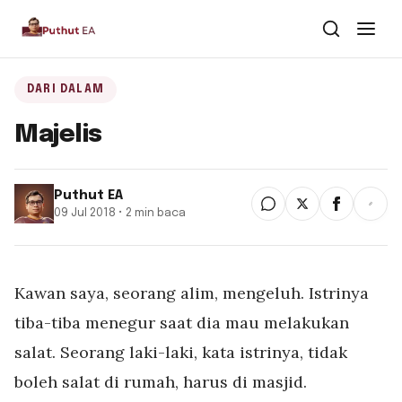
Dari Dalam
DARI DALAM
Majelis
Dari Kawan
Buku
Puthut EA
09 Jul 2018 • 2 min baca
Tentang
▾
Puthut EA
Kawan saya, seorang alim, mengeluh. Istrinya
Situsweb
tiba-tiba menegur saat dia mau melakukan
salat. Seorang laki-laki, kata istrinya, tidak
boleh salat di rumah, harus di masjid.