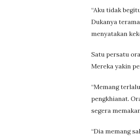
“Aku tidak begit
Dukanya teramat
menyatakan keke
Satu persatu or
Mereka yakin pe
“Memang terlalu 
pengkhianat. Or
segera memakann
“Dia memang sah