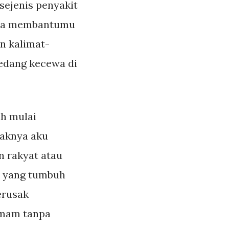
ejenis penyakit
bisa membantumu
n kalimat-
sedang kecewa di
ah mulai
daknya aku
n rakyat atau
tu yang tumbuh
erusak
umam tanpa