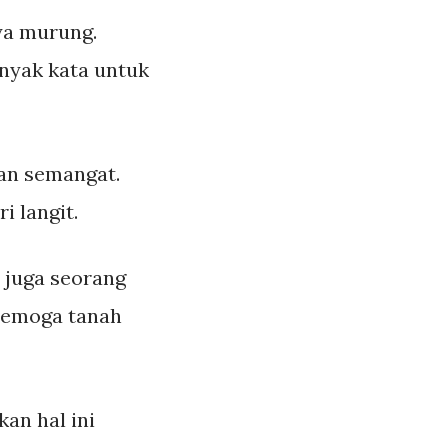
nya murung.
anyak kata untuk
an semangat.
 langit.
 juga seorang
 Semoga tanah
an hal ini