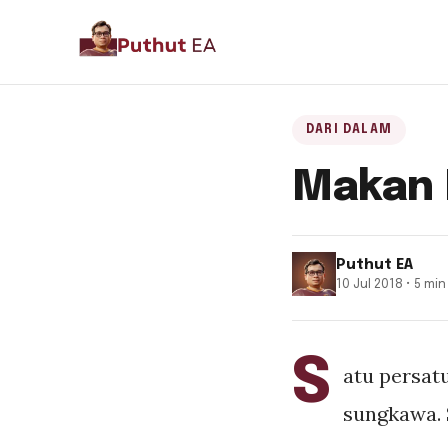
DARI DALAM
Makan
Puthut EA
10 Jul 2018 • 5 mi
S
atu persat
sungkawa. 