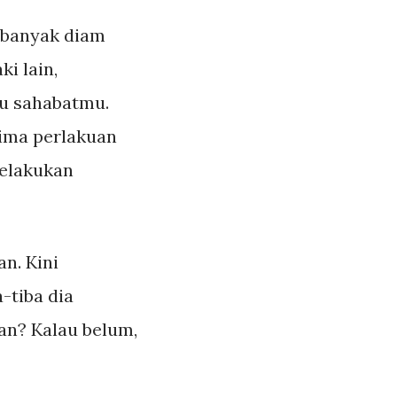
h banyak diam
i lain,
ku sahabatmu.
ima perlakuan
melakukan
n. Kini
-tiba dia
an? Kalau belum,