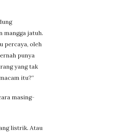
ndung
n mangga jatuh.
u percaya, oleh
pernah punya
rang yang tak
 macam itu?”
cara masing-
ng listrik. Atau