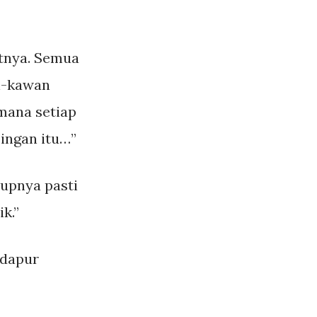
utnya. Semua
an-kawan
mana setiap
ingan itu…”
dupnya pasti
k.”
h dapur