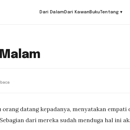
Dari Dalam
Dari Kawan
Buku
Tentang
▾
 Malam
n baca
u orang datang kepadanya, menyatakan empati 
Sebagian dari mereka sudah menduga hal ini aka