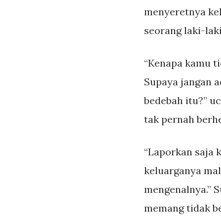
menyeretnya keli
seorang laki-lak
“Kenapa kamu ti
Supaya jangan a
bedebah itu?” uc
tak pernah berh
“Laporkan saja ke
keluarganya malu
mengenalnya.” Su
memang tidak b