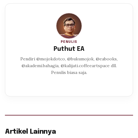
PENULIS
Puthut EA
Pendiri @mojokdotco, @bukumojok, @eabooks,
@akademi.bahagia, @kalijati.coffeeartspace dll.
Penulis biasa saja.
Artikel Lainnya