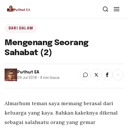
Dari Dalam
DARI DALAM
Mengenang Seorang
Dari Kawan
Sahabat (2)
Buku
Puthut EA
Tentang
▾
09 Jul 2018 • 4 min baca
Puthut EA
Situsweb
Almarhum teman saya memang berasal dari
keluarga yang kaya. Bahkan kakeknya dikenal
sebagai salahsatu orang yang gemar