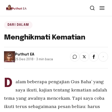
Dari Dalam
DARI DALAM
Menghikmati Kematian
Dari Kawan
Buku
Puthut EA
25 Des 2018 • 3 min baca
Tentang
▾
Puthut EA
D
alam beberapa pengajian Gus Baha’ yang
Situsweb
saya ikuti, kajian tentang kematian adalah
tema yang awalnya mencekam. Tapi saya coba
ikuti terus sebagaimana pesan beliau: harus