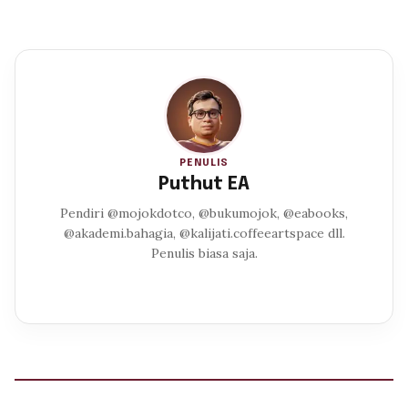
PENULIS
Puthut EA
Pendiri @mojokdotco, @bukumojok, @eabooks,
@akademi.bahagia, @kalijati.coffeeartspace dll.
Penulis biasa saja.