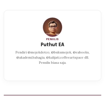
PENULIS
Puthut EA
Pendiri @mojokdotco, @bukumojok, @eabooks,
@akademi.bahagia, @kalijati.coffeeartspace dll.
Penulis biasa saja.