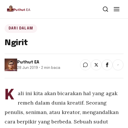
Dari Dalam
DARI DALAM
Ngirit
Dari Kawan
Buku
Puthut EA
28 Jun 2019 • 2 min baca
Tentang
▾
Puthut EA
K
ali ini kita akan bicarakan hal yang agak
Situsweb
remeh dalam dunia kreatif. Seorang
penulis, seniman, atau kreator, mengandalkan
cara berpikir yang berbeda. Sebuah sudut