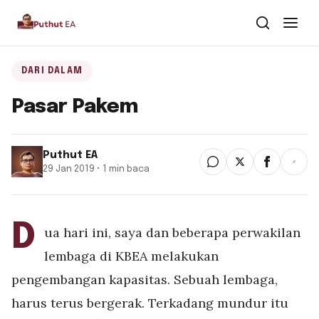
Dari Dalam
DARI DALAM
Pasar Pakem
Dari Kawan
Buku
Puthut EA
29 Jan 2019 • 1 min baca
Tentang
▾
Puthut EA
D
ua hari ini, saya dan beberapa perwakilan
Situsweb
lembaga di KBEA melakukan
pengembangan kapasitas. Sebuah lembaga,
harus terus bergerak. Terkadang mundur itu