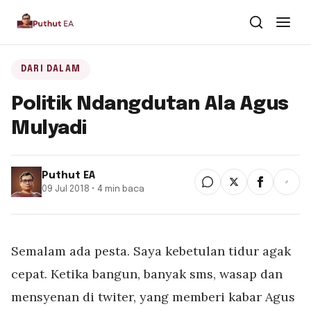
Dari Dalam
DARI DALAM
Politik Ndangdutan Ala Agus
Dari Kawan
Mulyadi
Buku
Puthut EA
Tentang
▾
09 Jul 2018 • 4 min baca
Puthut EA
Situsweb
Semalam ada pesta. Saya kebetulan tidur agak
cepat. Ketika bangun, banyak sms, wasap dan
mensyenan di twiter, yang memberi kabar Agus