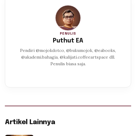
PENULIS
Puthut EA
Pendiri @mojokdotco, @bukumojok, @eabooks,
@akademi.bahagia, @kalijati.coffeeartspace dll.
Penulis biasa saja.
Artikel Lainnya