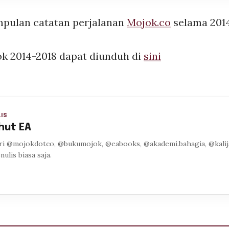
mpulan catatan perjalanan
Mojok.co
selama 201
ok 2014-2018 dapat diunduh di
sini
IS
hut EA
ri @mojokdotco, @bukumojok, @eabooks, @akademi.bahagia, @kalija
enulis biasa saja.