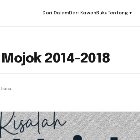
Dari Dalam
Dari Kawan
Buku
Tentang
▾
 Mojok 2014-2018
n baca