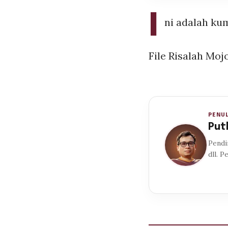
I
ni adalah ku
File Risalah Moj
PENUL
Put
Pendi
dll. P