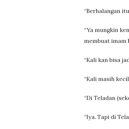
“Berhalangan it
“Ya mungkin kent
membuat imam b
“Kali kan bisa j
“Kali masih keci
“Di Teladan (seko
“Iya. Tapi di Te