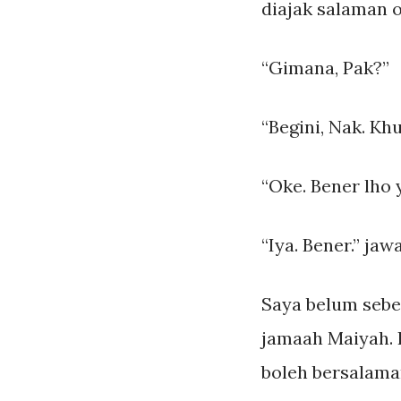
diajak salaman 
“Gimana, Pak?”
“Begini, Nak. Kh
“Oke. Bener lho
“Iya. Bener.” jaw
Saya belum seber
jamaah Maiyah. 
boleh bersalaman