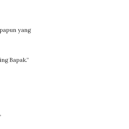
apapun yang
ing Bapak.”
”