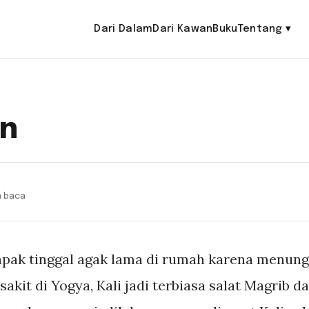
Dari Dalam
Dari Kawan
Buku
Tentang
▾
n
n baca
pak tinggal agak lama di rumah karena menung
sakit di Yogya, Kali jadi terbiasa salat Magrib da