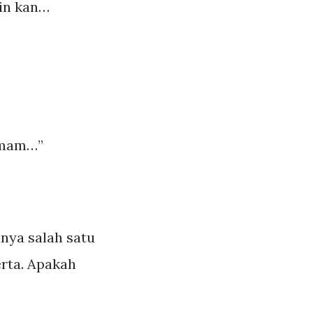
kin kan…
 imam…”
nya salah satu
erta. Apakah