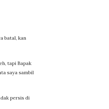
a batal, kan
eh, tapi Bapak
ata saya sambil
idak persis di