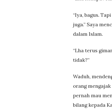
“Iya, bagus. Ta
juga.” Saya me
dalam Islam.
“Lha terus gima
tidak?”
Waduh, mendengar
orang mengajak 
pernah mau memul
bilang kepada Ka