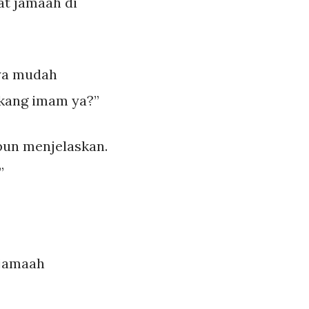
at jamaah di
aya mudah
lakang imam ya?”
 pun menjelaskan.
”
 jamaah