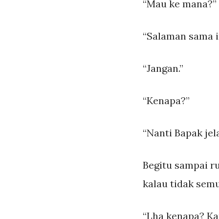
“Mau ke mana?” t
“Salaman sama i
“Jangan.”
“Kenapa?”
“Nanti Bapak je
Begitu sampai r
kalau tidak semu
“Lha kenapa? Ka