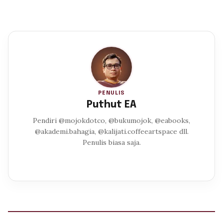
PENULIS
Puthut EA
Pendiri @mojokdotco, @bukumojok, @eabooks,
@akademi.bahagia, @kalijati.coffeeartspace dll.
Penulis biasa saja.