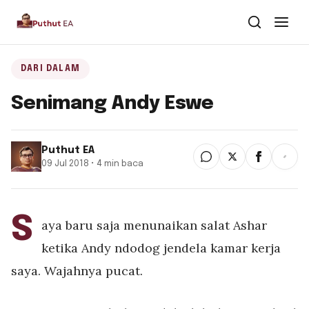
Dari Dalam
DARI DALAM
Senimang Andy Eswe
Dari Kawan
Buku
Puthut EA
09 Jul 2018 • 4 min baca
Tentang
▾
Puthut EA
S
aya baru saja menunaikan salat Ashar
Situsweb
ketika Andy ndodog jendela kamar kerja
saya. Wajahnya pucat.