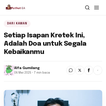
Dari Dalam
DARI KAWAN
Setiap Isapan Kretek Ini,
Dari Kawan
Adalah Doa untuk Segala
Buku
Kebaikanmu
Tentang
▾
Alfa Gumilang
06 Mei 2025 • 7 min baca
Puthut EA
Situsweb