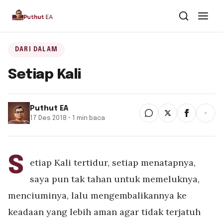
Dari Dalam
DARI DALAM
Setiap Kali
Dari Kawan
Buku
Puthut EA
17 Des 2018 • 1 min baca
Tentang
▾
Puthut EA
S
etiap Kali tertidur, setiap menatapnya,
Situsweb
saya pun tak tahan untuk memeluknya,
menciuminya, lalu mengembalikannya ke
keadaan yang lebih aman agar tidak terjatuh