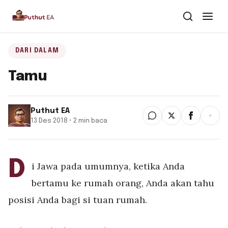
Dari Dalam
DARI DALAM
Tamu
Dari Kawan
Buku
Puthut EA
13 Des 2018 • 2 min baca
Tentang
▾
Puthut EA
D
i Jawa pada umumnya, ketika Anda
Situsweb
bertamu ke rumah orang, Anda akan tahu
posisi Anda bagi si tuan rumah.