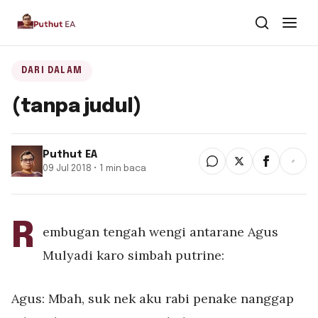
Dari Dalam
DARI DALAM
(tanpa judul)
Dari Kawan
Buku
Puthut EA
09 Jul 2018 • 1 min baca
Tentang
▾
Puthut EA
R
embugan tengah wengi antarane Agus
Situsweb
Mulyadi karo simbah putrine:
Agus: Mbah, suk nek aku rabi penake nanggap