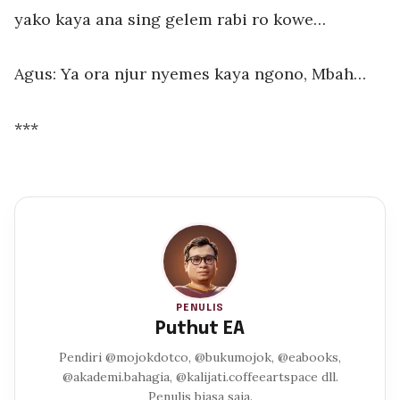
yako kaya ana sing gelem rabi ro kowe…
Agus: Ya ora njur nyemes kaya ngono, Mbah…
***
PENULIS
Puthut EA
Pendiri @mojokdotco, @bukumojok, @eabooks,
@akademi.bahagia, @kalijati.coffeeartspace dll.
Penulis biasa saja.