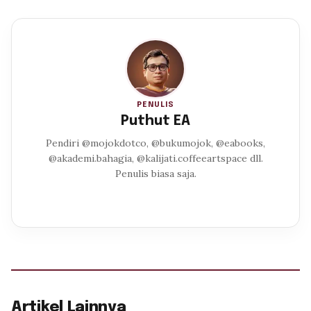
PENULIS
Puthut EA
Pendiri @mojokdotco, @bukumojok, @eabooks,
@akademi.bahagia, @kalijati.coffeeartspace dll.
Penulis biasa saja.
Artikel Lainnya